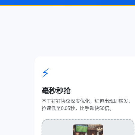
⚡
毫秒秒抢
基于钉钉协议深度优化，红包出现即触发，
抢速低至0.05秒，比手动快50倍。